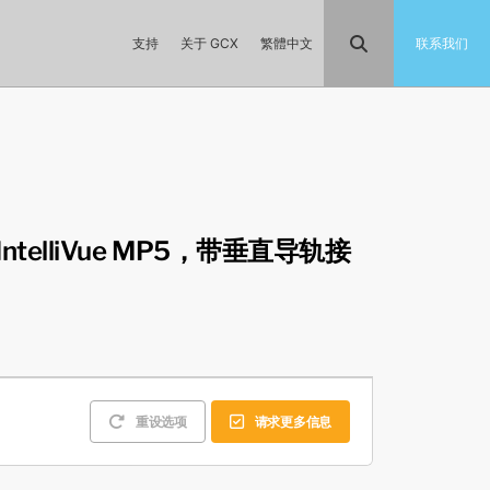
支持
关于 GCX
繁體中文
联系我们
s IntelliVue MP5，带垂直导轨接
重设选项
请求更多信息