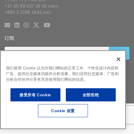
美洲
+31 (0) 88 627 26 00
EMEA
+886 2 2298 2842
APAC
订阅
注册
我们使用 Cookie 以允许我们网站的正常工作、个性化设计内容和
广告、提供社交媒体功能并分析流量。我们还同社交媒体、广告和
分析合作伙伴分享有关您使用我们网站的信息。
©2026 GCX 公司
常见问题
关于本网站的法律声明
隐私政策
网站地图
接受所有 Cookie
全部拒绝
Cookie 设置