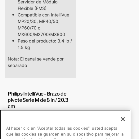
Servidor de Módulo
Flexible (FMS)
Compatible con IntelliVue
MP20/30, MP40/50,
MP60/70 o
MX600/MX700/MX800
Peso del producto: 3.4 lb /
1.5 kg
Nota: El canal se vende por
separado
Philips IntelliVue - Brazo de
pivote Serie M de 8 in / 20.3
cm
AG-0018-22
Brazo de pivote Serie M de
Al hacer clic en “Aceptar todas las cookies”, usted acepta
8 in / 20.3 cm
que las cookies se guarden en su dispositivo para mejorar la
Poste descendente para