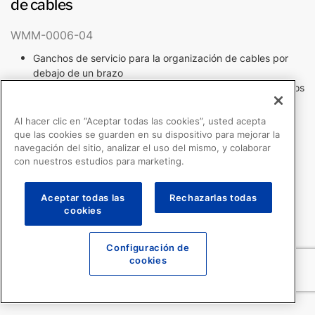
de cables
WMM-0006-04
Ganchos de servicio para la organización de cables por
debajo de un brazo
El ajuste de giro permite el posicionamiento de los ganchos
según se desee (limitado para VHM)
Peso del producto: .2 lb / .1 kg
Al hacer clic en “Aceptar todas las cookies”, usted acepta
que las cookies se guarden en su dispositivo para mejorar la
navegación del sitio, analizar el uso del mismo, y colaborar
con nuestros estudios para marketing.
Aceptar todas las
Rechazarlas todas
cookies
Configuración de
cookies