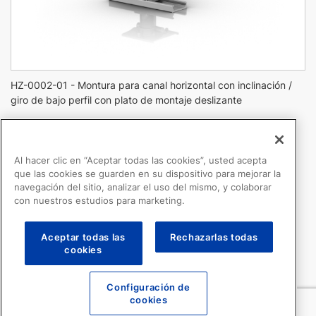
HZ-0002-01 - Montura para canal horizontal con inclinación /
giro de bajo perfil con plato de montaje deslizante
Montura para canal horizontal con
Al hacer clic en “Aceptar todas las cookies”, usted acepta
inclinación / giro de bajo perfil con plato de
que las cookies se guarden en su dispositivo para mejorar la
montaje deslizante
navegación del sitio, analizar el uso del mismo, y colaborar
con nuestros estudios para marketing.
HZ-0002-01
Aceptar todas las
Rechazarlas todas
For use with horizontal channels
cookies
Tilt/Swivel Adjustments
5″/12.7 cm Slide-In mounting plate
Maximum load: 25 lb/11.3 kg
Configuración de
Mount height: 3.6”/9.1cm
cookies
Overall height (Mount in Channel): 4”/10.2cm