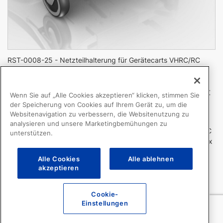
RST-0008-25 - Netzteilhalterung für Gerätecarts VHRC/RC
Netzteilhalterung für Gerätecarts VHRC/RC
Wenn Sie auf „Alle Cookies akzeptieren“ klicken, stimmen Sie
der Speicherung von Cookies auf Ihrem Gerät zu, um die
RST-0008-25
Websitenavigation zu verbessern, die Websitenutzung zu
analysieren und unsere Marketingbemühungen zu
Netzteilhalterung für Rückseite von Gerätecarts VHRC/RC
unterstützen.
Max. Netzteilgröße: B 5,75″ (14,6 cm) x L 18″ (45,7 cm) x
T 7″ (17,8 cm)
Alle Cookies
Alle ablehnen
Mit Klettbändern
akzeptieren
Max. Gewicht: 13,6 kg
Vorsicht: Verwenden Sie diese Netzteilhalterung nicht für
Cookie-
Netzteile, die größer als die Ablage oder schwerer als 13,6 kg
Einstellungen
sind.