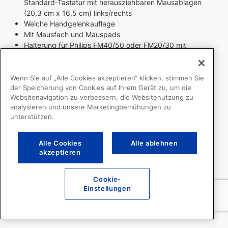
Standard-Tastatur mit herausziehbaren Mausablagen
(20,3 cm x 16,5 cm) links/rechts
Weiche Handgelenkauflage
Mit Mausfach und Mauspads
Halterung für Philips FM40/50 oder FM20/30 mit
Auffangvorrichtung für Ausdrucke, Schublade und vier
schnell lösbaren seitlichen Zubehör-Ablagekörben
Vier schnell lösbare Ablagekörbe [B 6,25″ (15,9 cm) x H
Wenn Sie auf „Alle Cookies akzeptieren“ klicken, stimmen Sie
der Speicherung von Cookies auf Ihrem Gerät zu, um die
3,5″ (8,9 cm)]
Websitenavigation zu verbessern, die Websitenutzung zu
Zwei Stor-Locx-Schubladen (nicht abschließbar)
analysieren und unsere Marketingbemühungen zu
Doppelhandgriff
unterstützen.
Alle Cookies
Alle ablehnen
akzeptieren
Cookie-
Einstellungen